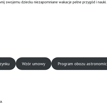
ewnij swojemu dziecku niezapomniane wakacje pełne przygód i nauki
zynku
Wzór umowy
Program obozu astronomi
a.