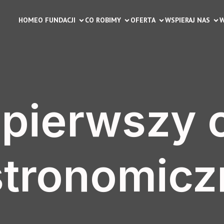
HOME
O FUNDACJI
CO ROBIMY
OFERTA
WSPIERAJ NAS
W
 pierwszy 
stronomicz