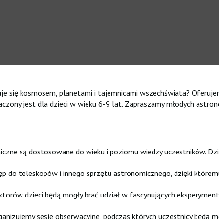
je się kosmosem, planetami i tajemnicami wszechświata? Oferujemy
naczony jest dla dzieci w wieku 6-9 lat. Zapraszamy młodych astr
zne są dostosowane do wieku i poziomu wiedzy uczestników. Dzieci
stęp do teleskopów i innego sprzętu astronomicznego, dzięki któ
torów dzieci będą mogły brać udział w fascynujących eksperyment
nizujemy sesje obserwacyjne, podczas których uczestnicy będą mog