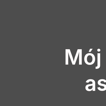
Mój
a