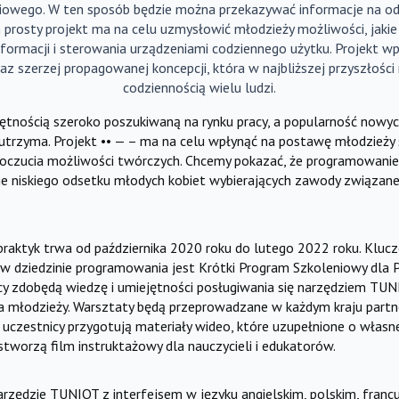
ciowego. W ten sposób będzie można przekazywać informacje na o
 prosty projekt ma na celu uzmysłowić młodzieży możliwości, jaki
formacji i sterowania urządzeniami codziennego użytku. Projekt wp
az szerzej propagowanej koncepcji, która w najbliższej przyszłości
codziennością wielu ludzi.
ętnością szeroko poszukiwaną na rynku pracy, a popularność nowy
ę utrzyma. Projekt •• — – ma na celu wpłynąć na postawę młodzieży
poczucia możliwości twórczych. Chcemy pokazać, że programowanie 
ie niskiego odsetku młodych kobiet wybierających zawody związan
praktyk trwa od października 2020 roku do lutego 2022 roku. Kl
 w dziedzinie programowania jest Krótki Program Szkoleniowy dla 
y zdobędą wiedzę i umiejętności posługiwania się narzędziem TUNI
 młodzieży. Warsztaty będą przeprowadzane w każdym kraju partners
 uczestnicy przygotują materiały wideo, które uzupełnione o włas
stworzą film instruktażowy dla nauczycieli i edukatorów.
zędzie TUNIOT z interfejsem w języku angielskim, polskim, francu