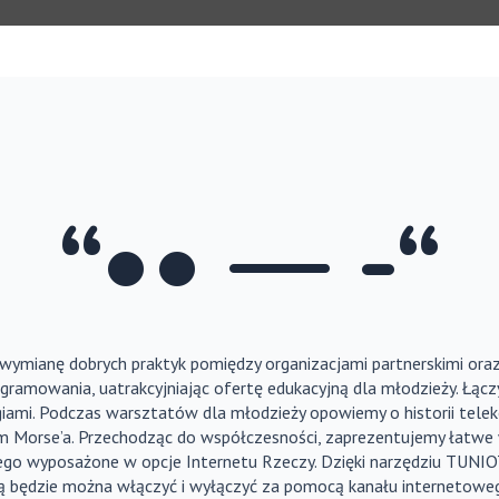
“•• — -“
 wymianę dobrych praktyk pomiędzy organizacjami partnerskimi oraz
gramowania, uatrakcyjniając ofertę edukacyjną dla młodzieży. Łączy
ami. Podczas warsztatów dla młodzieży opowiemy o historii teleko
m Morse’a. Przechodząc do współczesności, zaprezentujemy łatwe 
o wyposażone w opcje Internetu Rzeczy. Dzięki narzędziu TUNIO
 będzie można włączyć i wyłączyć za pomocą kanału internetowego