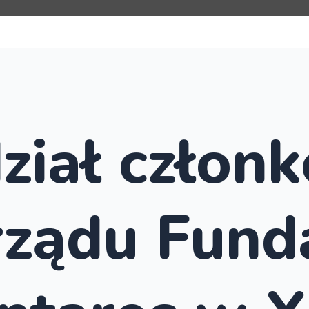
ział człon
rządu Funda