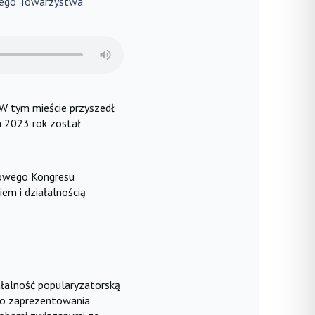
kiego Towarzystwa
W tym mieście przyszedł
n 2023 rok został
towego Kongresu
em i działalnością
ałalność popularyzatorską
 do zaprezentowania