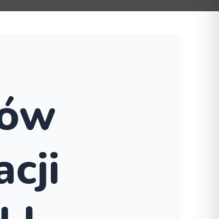
ków
cji