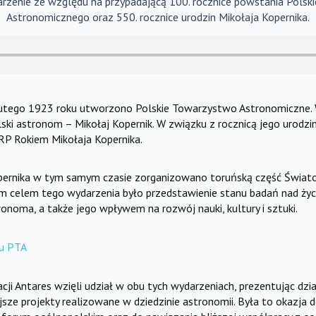
rzenie ze względu na przypadającą 100. rocznice powstania Pols
Astronomicznego oraz 550. rocznice urodzin Mikołaja Kopernika.
lutego 1923 roku utworzono Polskie Towarzystwo Astronomiczne. 
olski astronom – Mikołaj Kopernik. W związku z rocznicą jego urodzi
RP Rokiem Mikołaja Kopernika.
opernika w tym samym czasie zorganizowano toruńską część Świa
 celem tego wydarzenia było przedstawienie stanu badań nad życi
onoma, a także jego wpływem na rozwój nauki, kultury i sztuki.
du PTA
ji Antares wzięli udział w obu tych wydarzeniach, prezentując dzi
ejsze projekty realizowane w dziedzinie astronomii. Była to okazja