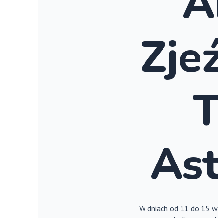
A
Zje
T
As
W dniach od 11 do 15 wr