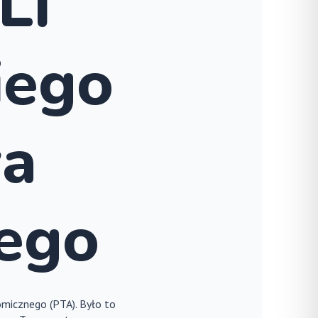
LI
iego
wa
ego
omicznego (PTA). Było to