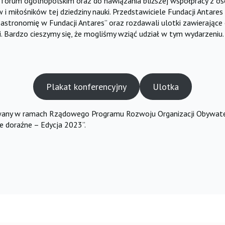
na forum ogólnopolskim oraz do nawiązania bliższej współpracy z 
 miłośników tej dziedziny nauki. Przedstawiciele Fundacji Antares
 astronomię w Fundacji Antares” oraz rozdawali ulotki zawierające 
. Bardzo cieszymy się, że mogliśmy wziąć udział w tym wydarzeniu.
Plakat konferencyjny
Ulotka
owany w ramach Rządowego Programu Rozwoju Organizacji Obywate
e doraźne – Edycja 2023”.