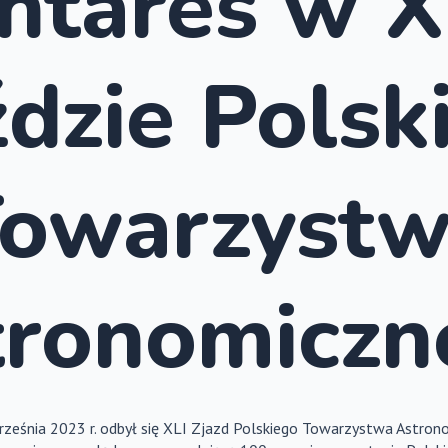
ntares w X
ździe Polsk
owarzyst
tronomiczn
ześnia 2023 r. odbył się XLI Zjazd Polskiego Towarzystwa Astron