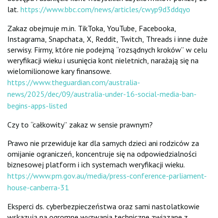
lat.
https://www.bbc.com/news/articles/cwyp9d3ddqyo
Zakaz obejmuje m.in. TikToka, YouTube, Facebooka,
Instagrama, Snapchata, X, Reddit, Twitch, Threads i inne duże
serwisy. Firmy, które nie podejmą “rozsądnych kroków” w celu
weryfikacji wieku i usunięcia kont nieletnich, narażają się na
wielomilionowe kary finansowe.
https://www.theguardian.com/australia-
news/2025/dec/09/australia-under-16-social-media-ban-
begins-apps-listed
Czy to “całkowity” zakaz w sensie prawnym?
Prawo nie przewiduje kar dla samych dzieci ani rodziców za
omijanie ograniczeń, koncentruje się na odpowiedzialności
biznesowej platform i ich systemach weryfikacji wieku.
https://www.pm.gov.au/media/press-conference-parliament-
house-canberra-31
Eksperci ds. cyberbezpieczeństwa oraz sami nastolatkowie
wskazują na ogromne wyzwania techniczne związane z