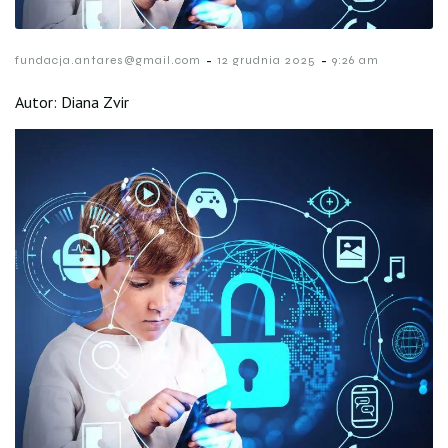
-
-
fundacja.antares@gmail.com
12 grudnia 2025
9:26 am
Autor: Diana Zvir