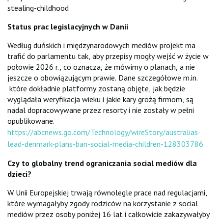
stealing-childhood
Status prac legislacyjnych w Danii
Według duńskich i międzynarodowych mediów projekt ma
trafić do parlamentu tak, aby przepisy mogły wejść w życie w
połowie 2026 r., co oznacza, że mówimy o planach, a nie
jeszcze o obowiązującym prawie. Dane szczegółowe m.in.
które dokładnie platformy zostaną objęte, jak będzie
wyglądała weryfikacja wieku i jakie kary grożą firmom, są
nadal dopracowywane przez resorty i nie zostały w pełni
opublikowane.
https://abcnews.go.com/Technology/wireStory/australias-
lead-denmark-plans-ban-social-media-children-128303786
Czy to globalny trend ograniczania social mediów dla
dzieci?
W Unii Europejskiej trwają równolegle prace nad regulacjami,
które wymagałyby zgody rodziców na korzystanie z social
mediów przez osoby poniżej 16 lat i całkowicie zakazywałyby