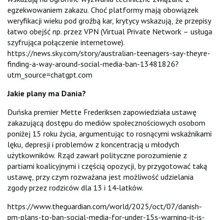
egzekwowaniem zakazu. Choć platformy mają obowiązek
weryfikacji wieku pod groźbą kar, krytycy wskazują, że przepisy
łatwo obejść np. przez VPN (Virtual Private Network – usługa
szyfrująca połączenie internetowe).
https://news.sky.com/story/australian-teenagers-say-theyre-
finding-a-way-around-social-media-ban-13481826?
utm_source=chatgpt.com
Jakie plany ma Dania?
Duńska premier Mette Frederiksen zapowiedziała ustawę
zakazującą dostępu do mediów społecznościowych osobom
poniżej 15 roku życia, argumentując to rosnącymi wskaźnikami
lęku, depresji i problemów z koncentracją u młodych
użytkowników. Rząd zawarł polityczne porozumienie z
partiami koalicyjnymi i częścią opozycji, by przygotować taką
ustawę, przy czym rozważana jest możliwość udzielania
zgody przez rodziców dla 13 i 14‑latków.
https://www.theguardian.com/world/2025/oct/07/danish-
pm-plans-to-ban-social-media-for-under-15s-warning-it-is-