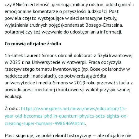
czy #Nieśmiertelność, generując miliony odsłon, udostępnień i
emocjonalne komentarze o przyszłości ludzkości. Post
powiela często występujące w sieci sensacyjne tytuły,
wyjaśnienia trudnych pojęć (kondensat Bosego-Einsteina,
polarony) czy też wezwanie do udostępniania informacji.
Co mówią oficjalne źródła
15-latek Laurent Simons obronił doktorat z fizyki kwantowej
w 2025 r. na Uniwersytecie w Antwerpii. Praca dotyczyła
rzeczywistego tematu kwantowego (np. Bose-polaronów w
nadcieczach i nadciałach), co potwierdzają źródła
uniwersyteckie i media. Simons w 2019 roku przerwał studia z
powodu presji medialnej i kontrowersji wokół przyspieszonej
edukacji.
Źródło:
https://e.vnexpress.net/news/news/education/15-
year-old-becomes-phd-in-quantum-physics-sets-sights-on-
creating-super-humans-4986469.html
.
Post sugeruje, że pobił rekord historyczny — ale oficjalnie nie