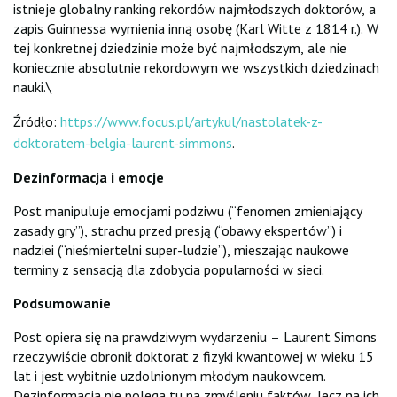
istnieje globalny ranking rekordów najmłodszych doktorów, a
zapis Guinnessa wymienia inną osobę (Karl Witte z 1814 r.). W
tej konkretnej dziedzinie może być najmłodszym, ale nie
koniecznie absolutnie rekordowym we wszystkich dziedzinach
nauki.\
Źródło:
https://www.focus.pl/artykul/nastolatek-z-
doktoratem-belgia-laurent-simmons
.
Dezinformacja i emocje
Post manipuluje emocjami podziwu (“fenomen zmieniający
zasady gry”), strachu przed presją (“obawy ekspertów”) i
nadziei (“nieśmiertelni super-ludzie”), mieszając naukowe
terminy z sensacją dla zdobycia popularności w sieci.
Podsumowanie
Post opiera się na prawdziwym wydarzeniu – Laurent Simons
rzeczywiście obronił doktorat z fizyki kwantowej w wieku 15
lat i jest wybitnie uzdolnionym młodym naukowcem.
Dezinformacja nie polega tu na zmyśleniu faktów, lecz na ich