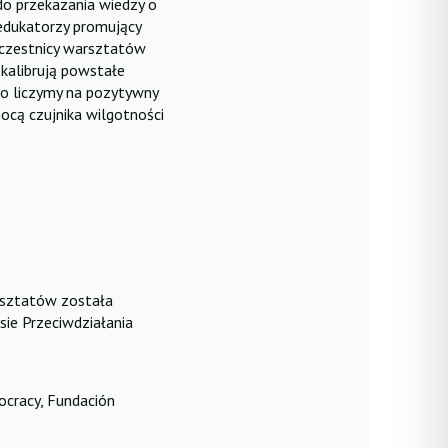
o przekazania wiedzy o
edukatorzy promujący
czestnicy warsztatów
skalibrują powstałe
go liczymy na pozytywny
ocą czujnika wilgotności
arsztatów została
ie Przeciwdziałania
ocracy, Fundación