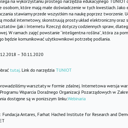
olega na wykorzystaniu prostego narzędzia edukacyjnego TUNIOT d
ie osobom, które mają małe doświadczenie w tych kwestiach. Jako 
zania stawiamy przede wszystkim na naukę poprzez tworzenie. U
 moduł internetowy, skonstruują prosty układ elektroniczny oraz 
ztatów (jak i Internetu Rzeczy) dotyczy codziennych spraw, dlate
wej. W ramach zajęć powstanie “inteligentna roślina”, która za pom
o będzie komunikować użytkownikowi potrzebę podlania.
1.12.2018 – 30.11.2020
obrać
tutaj
. Link do narzędzia
TUNIOT
eprowadziliśmy warsztaty w formie zdalnej. Internetowa wersja w
rogramu Wsparcia Doraźnego Organizacji Pozarządowych w Zakres
ia dostępne są w ponizszym linku:
Webinaria
: Fundacja Antares, Farhat Hached Institute for Research and Dem
NET