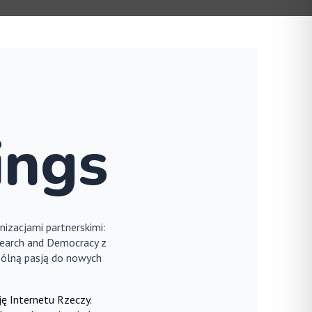
ings
izacjami partnerskimi:
esearch and Democracy z
spólną pasją do nowych
ę Internetu Rzeczy.