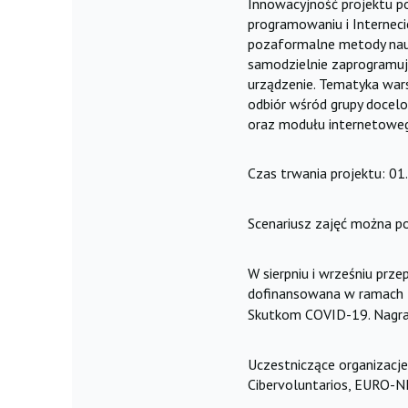
Innowacyjność projektu p
programowaniu i Internec
pozaformalne metody nauc
samodzielnie zaprogramują
urządzenie. Tematyka wars
odbiór wśród grupy docelo
oraz modułu internetoweg
Czas trwania projektu: 0
Scenariusz zajęć można p
W sierpniu i wrześniu prz
dofinansowana w ramach P
Skutkom COVID-19. Nagran
Uczestniczące organizacje
Cibervoluntarios, EURO-