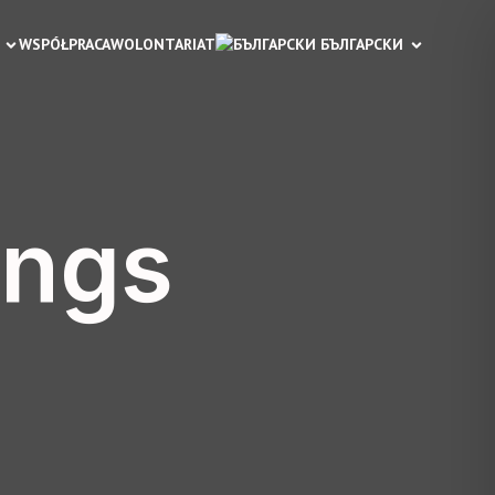
WSPÓŁPRACA
WOLONTARIAT
 БЪЛГАРСКИ
ings