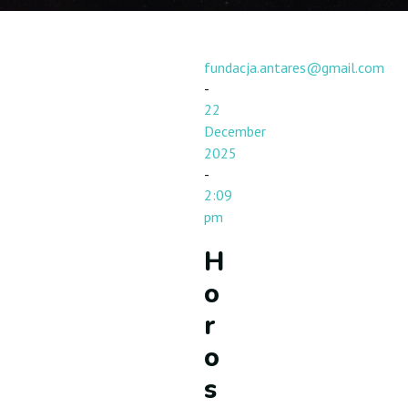
fundacja.antares@gmail.com
-
22
December
2025
-
2:09
pm
H
o
r
o
s