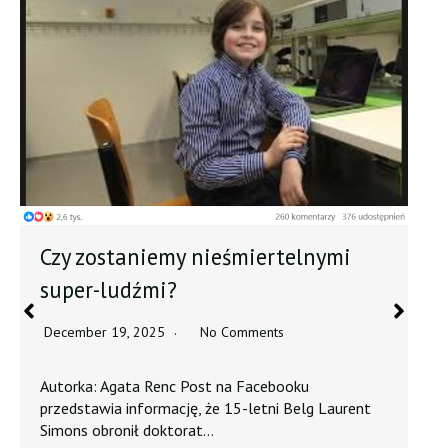
St
Czy zostaniemy nieśmiertelnymi
Dec
super-ludźmi?
Auto
December 19, 2025
No Comments
„sta
pust
Autorka: Agata Renc Post na Facebooku
przedstawia informację, że 15-letni Belg Laurent
Simons obronił doktorat…