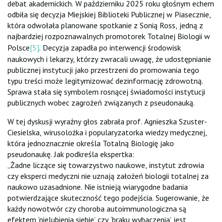
debat akademickich. W październiku 2025 roku głośnym echem
odbiła się decyzja Miejskiej Biblioteki Publicznej w Piasecznie,
która odwołała planowane spotkanie z Sonią Ross, jedną z
najbardziej rozpoznawalnych promotorek Totalnej Biologii w
Polsce
[5]
. Decyzja zapadła po interwencji środowisk
naukowych i lekarzy, którzy zwracali uwagę, że udostępnianie
publicznej instytucji jako przestrzeni do promowania tego
typu treści może legitymizować dezinformację zdrowotną.
Sprawa stała się symbolem rosnącej świadomości instytucji
publicznych wobec zagrożeń związanych z pseudonauką.
W tej dyskusji wyraźny głos zabrała prof. Agnieszka Szuster-
Ciesielska, wirusolożka i popularyzatorka wiedzy medycznej,
która jednoznacznie określa Totalną Biologię jako
pseudonaukę. Jak podkreśla ekspertka:
„Żadne liczące się towarzystwo naukowe, instytut zdrowia
czy eksperci medyczni nie uznają założeń biologii totalnej za
naukowo uzasadnione. Nie istnieją wiarygodne badania
potwierdzające skuteczność tego podejścia. Sugerowanie, że
każdy nowotwór czy choroba autoimmunologiczna są
efektem ‘nielubienia siebie’ czy ‘braku wybaczenia’ jest