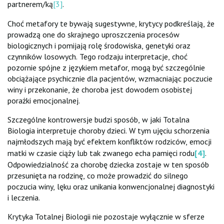
partnerem/ką
[3]
.
Choć metafory te bywają sugestywne, krytycy podkreślają, że
prowadzą one do skrajnego uproszczenia procesów
biologicznych i pomijają rolę środowiska, genetyki oraz
czynników losowych. Tego rodzaju interpretacje, choć
pozornie spójne z językiem metafor, mogą być szczególnie
obciążające psychicznie dla pacjentów, wzmacniając poczucie
winy i przekonanie, że choroba jest dowodem osobistej
porażki emocjonalnej.
Szczególne kontrowersje budzi sposób, w jaki Totalna
Biologia interpretuje choroby dzieci. W tym ujęciu schorzenia
najmłodszych mają być efektem konfliktów rodziców, emocji
matki w czasie ciąży lub tak zwanego echa pamięci rodu
[4]
.
Odpowiedzialność za chorobę dziecka zostaje w ten sposób
przesunięta na rodzinę, co może prowadzić do silnego
poczucia winy, lęku oraz unikania konwencjonalnej diagnostyki
i leczenia.
Krytyka Totalnej Biologii nie pozostaje wyłącznie w sferze