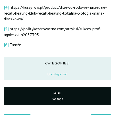
[4]
https://kursy.iww.pl/product/drzewo-rodowe-narzedzie-
recall-healing-klub-recall-healing-totalna-biologia-maria-
diaczkowa/
[5]
https://politykazdrowotna.com/artykul/sukces-prof-
agnieszki-n2057395
[6]
Tamże
CATEGORIES:
Uncategorized
TAGS:
No tags