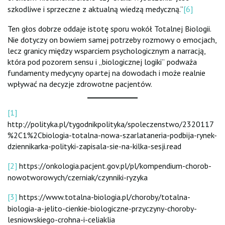
szkodliwe i sprzeczne z aktualną wiedzą medyczną.”
[6]
Ten głos dobrze oddaje istotę sporu wokół Totalnej Biologii.
Nie dotyczy on bowiem samej potrzeby rozmowy o emocjach,
lecz granicy między wsparciem psychologicznym a narracją,
która pod pozorem sensu i „biologicznej logiki” podważa
fundamenty medycyny opartej na dowodach i może realnie
wpływać na decyzje zdrowotne pacjentów.
[1]
http://polityka.pl/tygodnikpolityka/spoleczenstwo/2320117
%2C1%2Cbiologia-totalna-nowa-szarlataneria-podbija-rynek-
dziennikarka-polityki-zapisala-sie-na-kilka-sesji.read
[2]
https://onkologia.pacjent.gov.pl/pl/kompendium-chorob-
nowotworowych/czerniak/czynniki-ryzyka
[3]
https://www.totalna-biologia.pl/choroby/totalna-
biologia-a-jelito-cienkie-biologiczne-przyczyny-choroby-
lesniowskiego-crohna-i-celiaklia