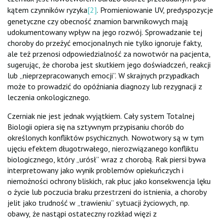
kątem czynników ryzyka
[2]
. Promieniowanie UV, predyspozycje
genetyczne czy obecność znamion barwnikowych mają
udokumentowany wpływ na jego rozwój. Sprowadzanie tej
choroby do przeżyć emocjonalnych nie tylko ignoruje fakty,
ale też przenosi odpowiedzialność za nowotwór na pacjenta,
sugerując, że choroba jest skutkiem jego doświadczeń, reakcji
lub „nieprzepracowanych emocji”. W skrajnych przypadkach
może to prowadzić do opóźniania diagnozy lub rezygnacji z
leczenia onkologicznego.
Czerniak nie jest jednak wyjątkiem. Cały system Totalnej
Biologii opiera się na sztywnym przypisaniu chorób do
określonych konfliktów psychicznych. Nowotwory są w tym
ujęciu efektem długotrwałego, nierozwiązanego konfliktu
biologicznego, który „urósł” wraz z chorobą. Rak piersi bywa
interpretowany jako wynik problemów opiekuńczych i
niemożności ochrony bliskich, rak płuc jako konsekwencja lęku
o życie lub poczucia braku przestrzeni do istnienia, a choroby
jelit jako trudność w „trawieniu” sytuacji życiowych, np.
obawy, że nastąpi ostateczny rozkład więzi z