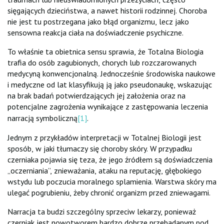
sięgających dzieciństwa, a nawet historii rodzinnej. Choroba
nie jest tu postrzegana jako błąd organizmu, lecz jako
sensowna reakcja ciała na doświadczenie psychiczne.
To właśnie ta obietnica sensu sprawia, że Totalna Biologia
trafia do osób zagubionych, chorych lub rozczarowanych
medycyną konwencjonalną. Jednocześnie środowiska naukowe
i medyczne od lat klasyfikują ją jako pseudonaukę, wskazując
na brak badań potwierdzających jej założenia oraz na
potencjalne zagrożenia wynikające z zastępowania leczenia
narracją symboliczną
[1]
.
Jednym z przykładów interpretacji w Totalnej Biologii jest
sposób, w jaki tłumaczy się choroby skóry. W przypadku
czerniaka pojawia się teza, że jego źródłem są doświadczenia
„oczerniania”, znieważania, ataku na reputację, głębokiego
wstydu lub poczucia moralnego splamienia. Warstwa skóry ma
ulegać pogrubieniu, żeby chronić organizm przed zniewagami.
Narracja ta budzi szczególny sprzeciw lekarzy, ponieważ
czerniak jest nowotworem bardzo dobrze przebadanym pod