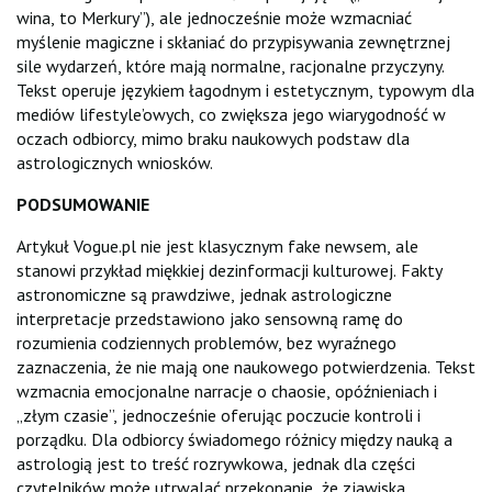
wina, to Merkury”), ale jednocześnie może wzmacniać
myślenie magiczne i skłaniać do przypisywania zewnętrznej
sile wydarzeń, które mają normalne, racjonalne przyczyny.
Tekst operuje językiem łagodnym i estetycznym, typowym dla
mediów lifestyle’owych, co zwiększa jego wiarygodność w
oczach odbiorcy, mimo braku naukowych podstaw dla
astrologicznych wniosków.
PODSUMOWANIE
Artykuł Vogue.pl nie jest klasycznym fake newsem, ale
stanowi przykład miękkiej dezinformacji kulturowej. Fakty
astronomiczne są prawdziwe, jednak astrologiczne
interpretacje przedstawiono jako sensowną ramę do
rozumienia codziennych problemów, bez wyraźnego
zaznaczenia, że nie mają one naukowego potwierdzenia. Tekst
wzmacnia emocjonalne narracje o chaosie, opóźnieniach i
„złym czasie”, jednocześnie oferując poczucie kontroli i
porządku. Dla odbiorcy świadomego różnicy między nauką a
astrologią jest to treść rozrywkowa, jednak dla części
czytelników może utrwalać przekonanie, że zjawiska